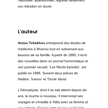
l'épousée, abandonnée, regrette seulement
son édredon en duvet.
L'auteur
Anton Tchekhov
entreprend des études de
médecine à Moscou tout en subvenant aux
besoins de sa famille. A partir de 1880, il écrit
des nouvelles dans un journal humoristique et
son premier recueil, 'Les Récits bariolés', est
publié en 1886. Suivent deux pièces de
théâtre, 'Ivanov' et 'Oncle Vania'.
L'hémoptysie, dont il se sait atteint depuis dix
ans, le touche à nouveau. Il interrompt ses
voyages et s'installe à Yalta avec sa femme et
ses enfants. C'est à cette époque qu'il écrit