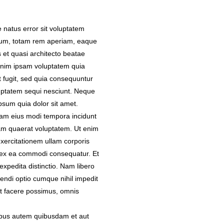
e natus error sit voluptatem
um, totam rem aperiam, eaque
is et quasi architecto beatae
enim ipsam voluptatem quia
t fugit, sed quia consequuntur
uptatem sequi nesciunt. Neque
psum quia dolor sit amet.
uam eius modi tempora incidunt
am quaerat voluptatem. Ut enim
xercitationem ullam corporis
id ex ea commodi consequatur. Et
expedita distinctio. Nam libero
endi optio cumque nihil impedit
t facere possimus, omnis
ibus autem quibusdam et aut