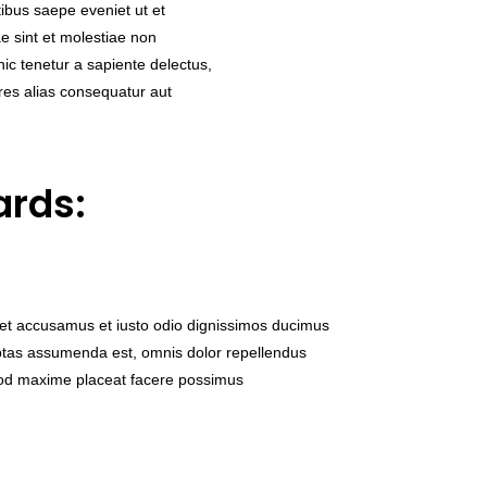
atibus saepe eveniet ut et
e sint et molestiae non
c tenetur a sapiente delectus,
ores alias consequatur aut
ards:
 et accusamus et iusto odio dignissimos ducimus
tas assumenda est, omnis dolor repellendus
od maxime placeat facere possimus