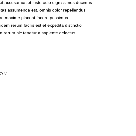
 et accusamus et iusto odio dignissimos ducimus
tas assumenda est, omnis dolor repellendus
od maxime placeat facere possimus
dem rerum facilis est et expedita distinctio
m rerum hic tenetur a sapiente delectus
COM