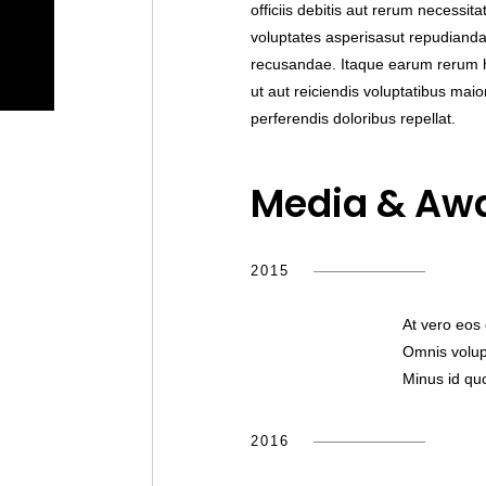
officiis debitis aut rerum necessit
voluptates asperisasut repudianda
recusandae. Itaque earum rerum hi
ut aut reiciendis voluptatibus mai
perferendis doloribus repellat.
Media & Aw
2015
At vero eos
Omnis volup
Minus id qu
2016