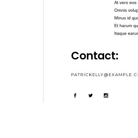
At vero eos
Omnis volup
Minus id qu
Et harum qui
Itaque earu
Contact:
PATRICKELLY@EXAMPLE.