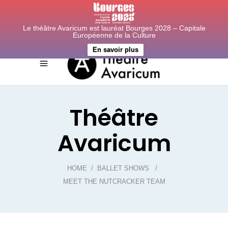
Le théâtre Avaricum est lauréat Bourges 2028 – Capitale
Européenne de la Culture
En savoir plus
Théâtre
Avaricum
HOME
/
BALLET SHOWS
/
MEET THE NUTCRACKER TEAM