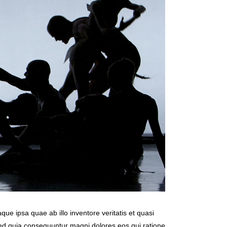
e ipsa quae ab illo inventore veritatis et quasi
 sed quia consequuntur magni dolores eos qui ratione