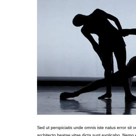
Sed ut perspiciatis unde omnis iste natus error sit
architecto beatae vitae dicta sunt explicabo. Nemo 