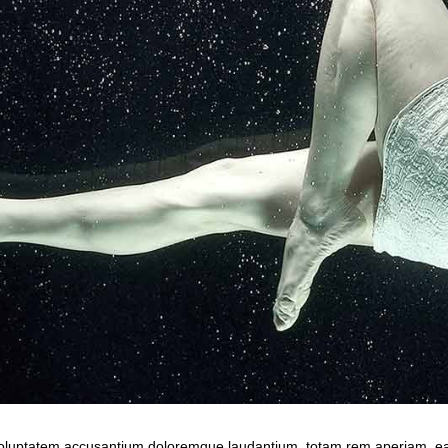
 voluptatem accusantium doloremque laudantium, totam rem aperiam, eaqu