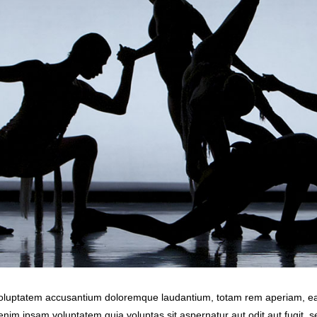
 voluptatem accusantium doloremque laudantium, totam rem aperiam, eaqu
enim ipsam voluptatem quia voluptas sit aspernatur aut odit aut fugit,