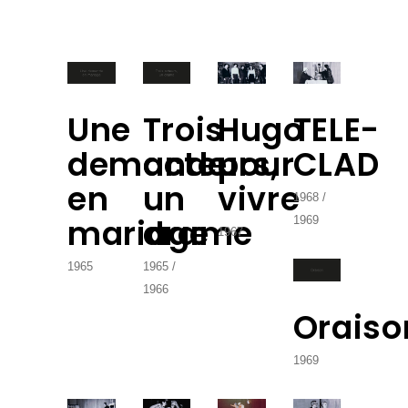
Une
Trois
Hugo
TELE-
demande
acteurs,
pour
CLAD
en
un
vivre
1968
mariage
drame
1969
1967
1965
1965
1966
Oraiso
1969