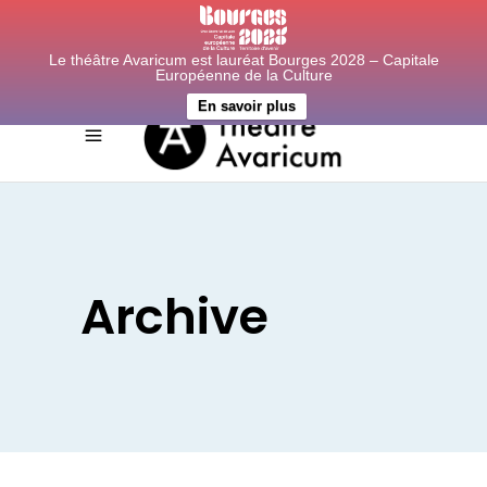
Le théâtre Avaricum est lauréat Bourges 2028 – Capitale
Européenne de la Culture
En savoir plus
Archive