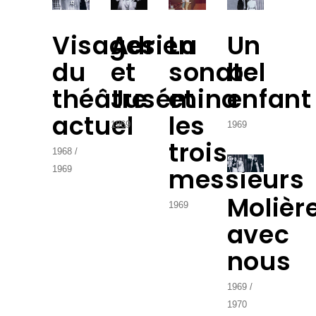
Visages
Adrien
La
Un
du
et
sonate
bel
théâtre
Jusémina
et
enfant
actuel
les
1969
1969
trois
1968
messieurs
1969
Molièr
1969
avec
nous
1969
1970