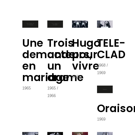
Une
Trois
Hugo
TELE-
demande
acteurs,
pour
CLAD
en
un
vivre
1968
mariage
drame
1969
1967
1965
1965
1966
Oraiso
1969