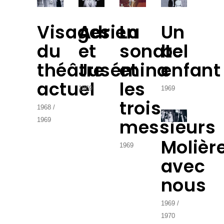
Visages
Adrien
La
Un
du
et
sonate
bel
théâtre
Jusémina
et
enfant
actuel
les
1969
1969
trois
1968
messieurs
1969
Molièr
1969
avec
nous
1969
1970