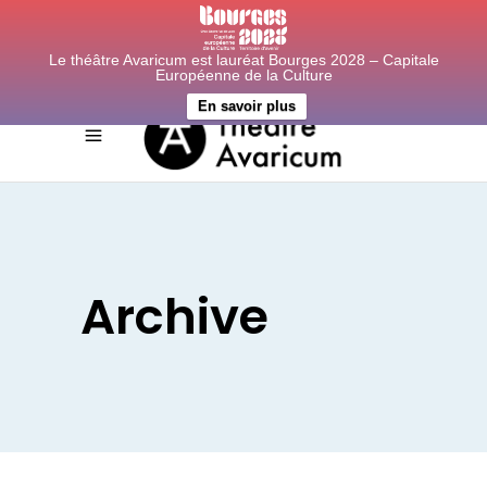
Le théâtre Avaricum est lauréat Bourges 2028 – Capitale
Européenne de la Culture
En savoir plus
Archive