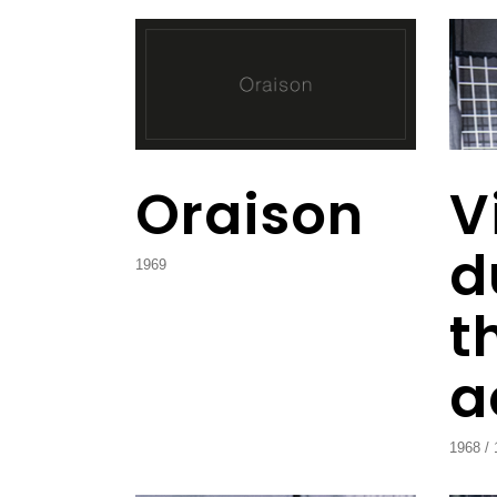
Oraison
V
d
1969
t
a
1968