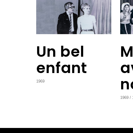
Un bel
M
enfant
a
n
1969
1969