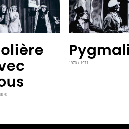
olière
Pygmal
vec
1970
1971
ous
1970