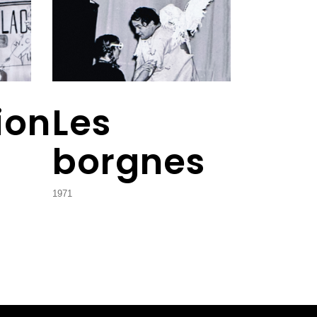
ion
Les
borgnes
1971