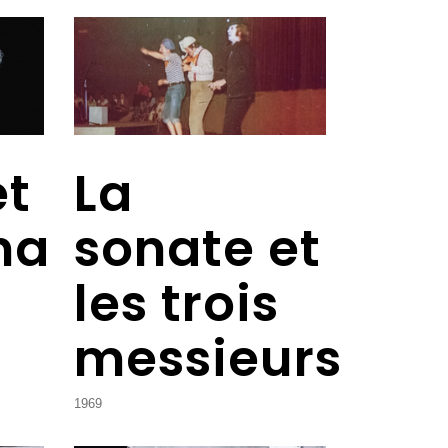
et
La
na
sonate et
les trois
messieurs
1969