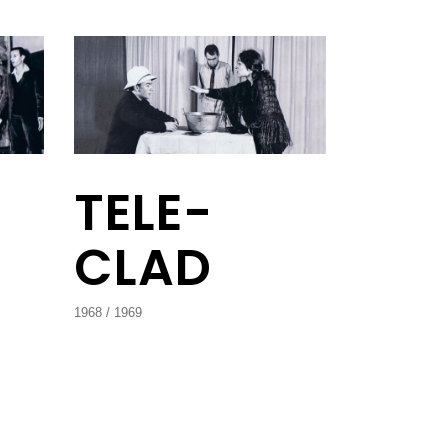
TELE-
CLAD
1968
1969