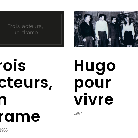
rois
Hugo
cteurs,
pour
n
vivre
rame
1967
1966