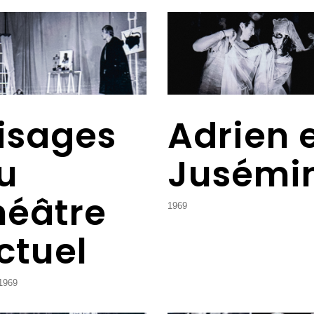
isages
Adrien 
u
Jusémi
héâtre
1969
ctuel
1969