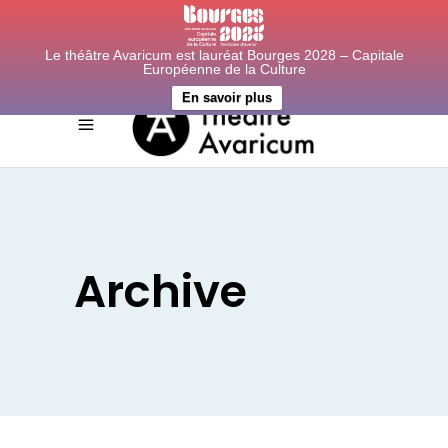
Le théâtre Avaricum est lauréat Bourges 2028 – Capitale
Européenne de la Culture
En savoir plus
Archive