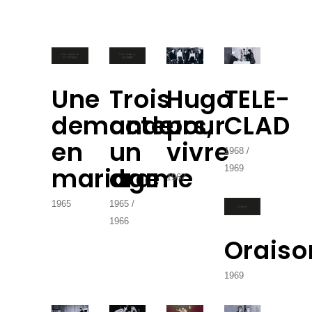
Une
Trois
Hugo
TELE-
demande
acteurs,
pour
CLAD
en
un
vivre
1968
mariage
drame
1969
1967
1965
1965
1966
Oraiso
1969