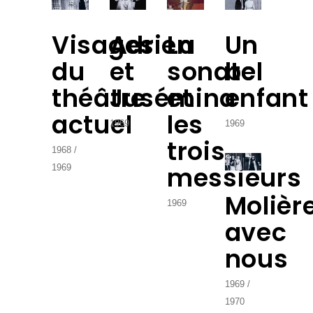
Visages
Adrien
La
Un
du
et
sonate
bel
théâtre
Jusémina
et
enfant
actuel
les
1969
1969
trois
1968
messieurs
1969
Molièr
1969
avec
nous
1969
1970