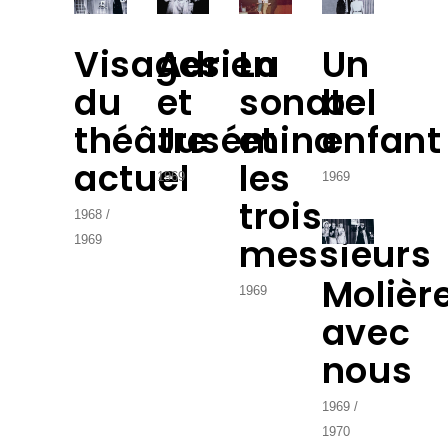
Visages
Adrien
La
Un
du
et
sonate
bel
théâtre
Jusémina
et
enfant
actuel
les
1969
1969
trois
1968
messieurs
1969
Molièr
1969
avec
nous
1969
1970