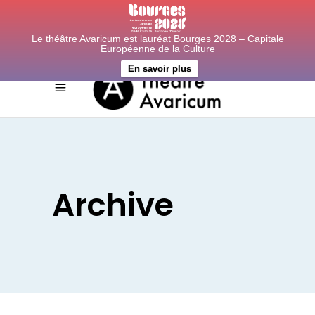
Le théâtre Avaricum est lauréat Bourges 2028 – Capitale
Européenne de la Culture
En savoir plus
Archive