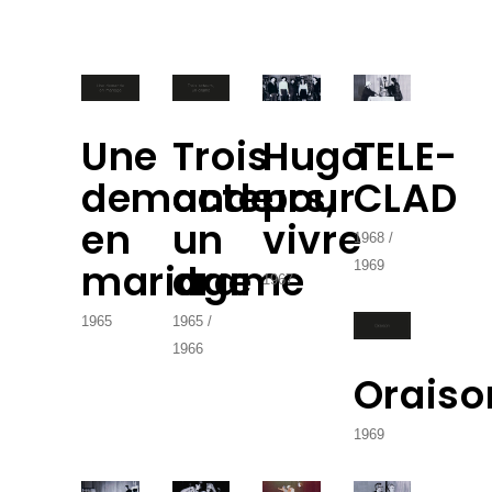
Une
Trois
Hugo
TELE-
demande
acteurs,
pour
CLAD
en
un
vivre
1968
mariage
drame
1969
1967
1965
1965
1966
Oraiso
1969