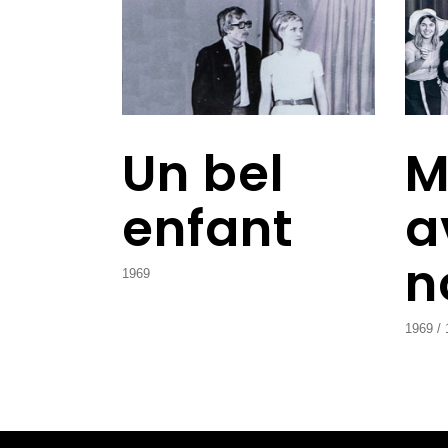
Un bel
M
enfant
a
n
1969
1969