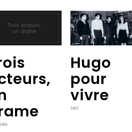
rois
Hugo
cteurs,
pour
n
vivre
rame
1967
1966