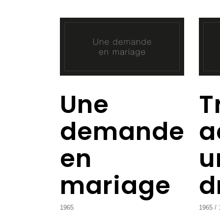
Une
T
demande
a
en
u
mariage
d
1965
1965