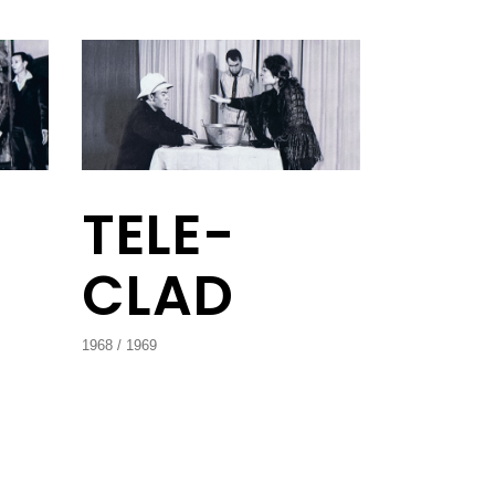
TELE-
CLAD
1968
1969