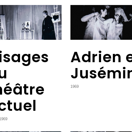
isages
Adrien 
u
Jusémi
héâtre
1969
ctuel
1969