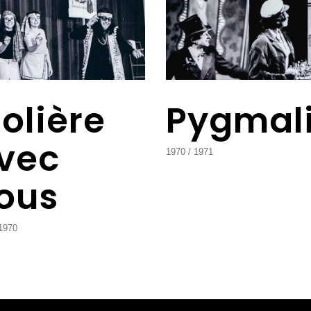
olière
Pygmal
vec
1970
1971
ous
1970