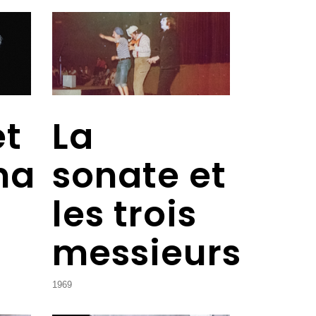
et
La
na
sonate et
les trois
messieurs
1969