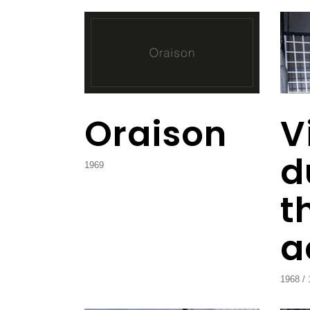
Oraison
V
d
1969
t
a
1968