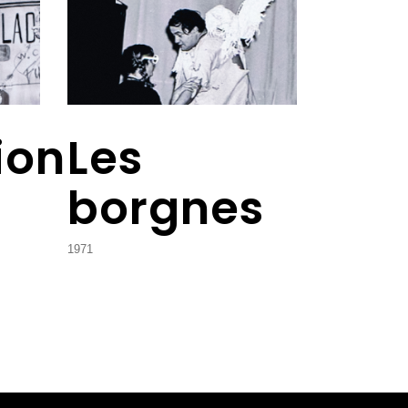
ion
Les
borgnes
1971