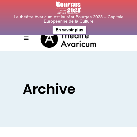
Le théâtre Avaricum est lauréat Bourges 2028 – Capitale
Européenne de la Culture
En savoir plus
Archive