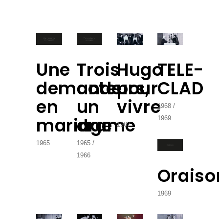
Une
Trois
Hugo
TELE-
demande
acteurs,
pour
CLAD
en
un
vivre
1968
mariage
drame
1969
1967
1965
1965
1966
Oraiso
1969