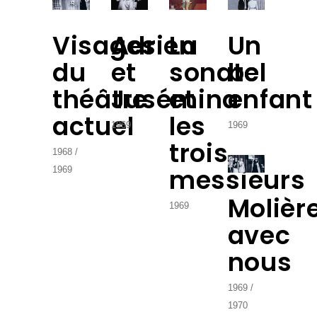
Visages
Adrien
La
Un
du
et
sonate
bel
théâtre
Jusémina
et
enfant
actuel
les
1969
1969
trois
1968
messieurs
1969
Molièr
1969
avec
nous
1969
1970