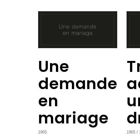
Une
T
demande
a
en
u
mariage
d
1965
1965