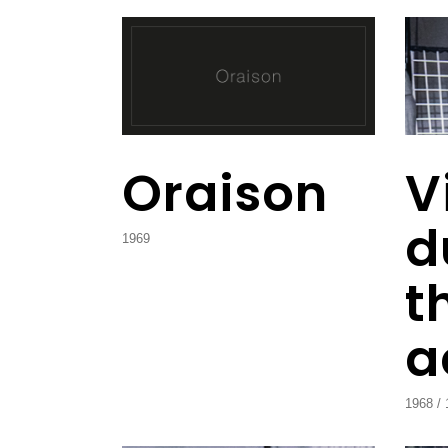
Oraison
V
d
1969
t
a
1968