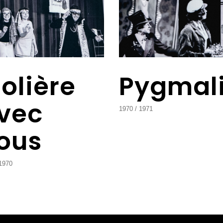
olière
Pygmal
vec
1970
1971
ous
1970