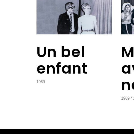
Un bel
M
enfant
a
n
1969
1969