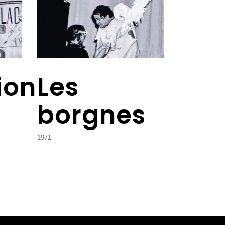
ion
Les
borgnes
1971