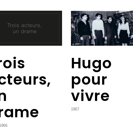
rois
Hugo
cteurs,
pour
n
vivre
rame
1967
1966