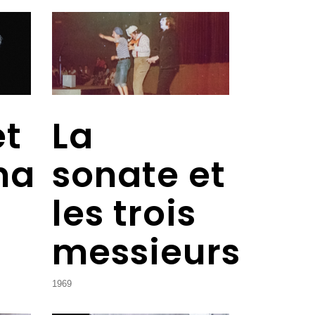
et
La
na
sonate et
les trois
messieurs
1969