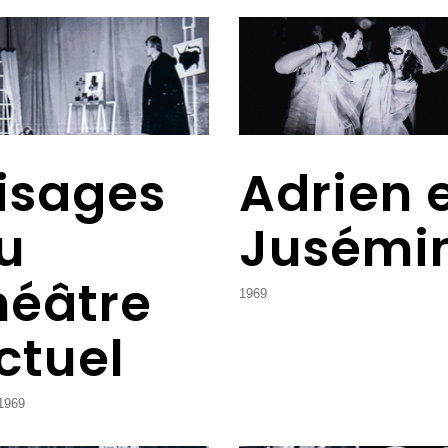
isages
Adrien 
u
Jusémi
héâtre
1969
ctuel
1969