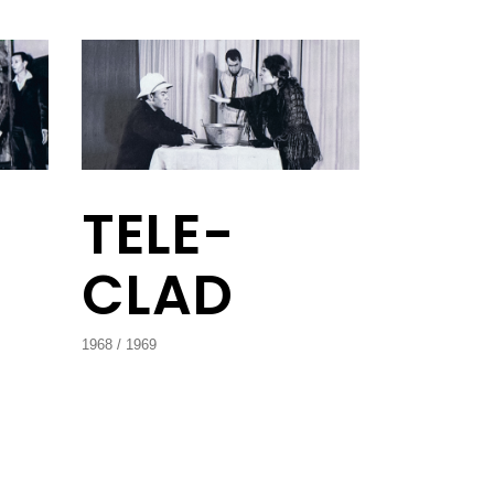
TELE-
CLAD
1968
1969