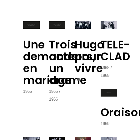
Une
Trois
Hugo
TELE-
demande
acteurs,
pour
CLAD
en
un
vivre
1968
mariage
drame
1969
1967
1965
1965
1966
Oraiso
1969