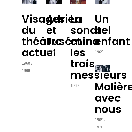
Visages
Adrien
La
Un
du
et
sonate
bel
théâtre
Jusémina
et
enfant
actuel
les
1969
1969
trois
1968
messieurs
1969
Molièr
1969
avec
nous
1969
1970