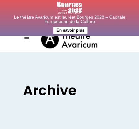
Le théâtre Avaricum est lauréat Bourges 2028 – Capitale
Européenne de la Culture
En savoir plus
Archive