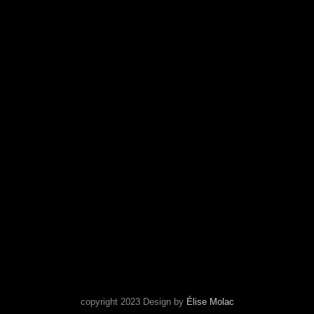
THEATRE.AVARICUM@GMAIL.COM
Search
copyright 2023 Design by
Élise Molac