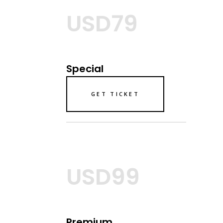
USD79
Special
GET TICKET
USD99
Premium