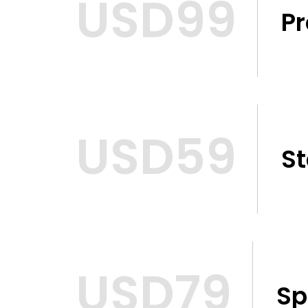
USD99
P
USD59
S
USD79
Sp