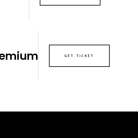
remium
GET TICKET