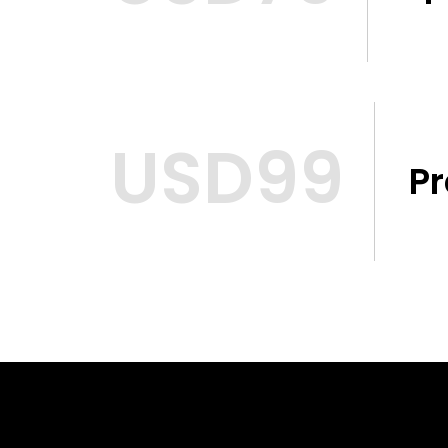
USD99
P