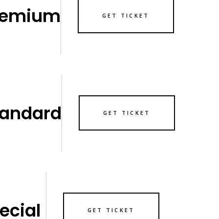
remium
GET TICKET
tandard
GET TICKET
ecial
GET TICKET