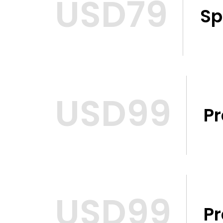
USD79
Sp
USD99
P
USD99
P