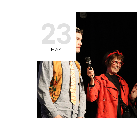
23
MAY