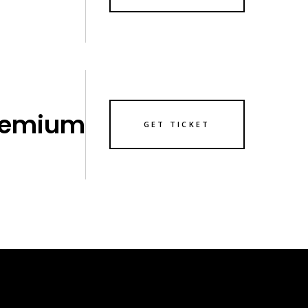
remium
GET TICKET