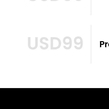
USD99
P