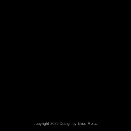
THEATRE.AVARICUM@GMAIL.COM
Search
copyright 2023 Design by
Élise Molac