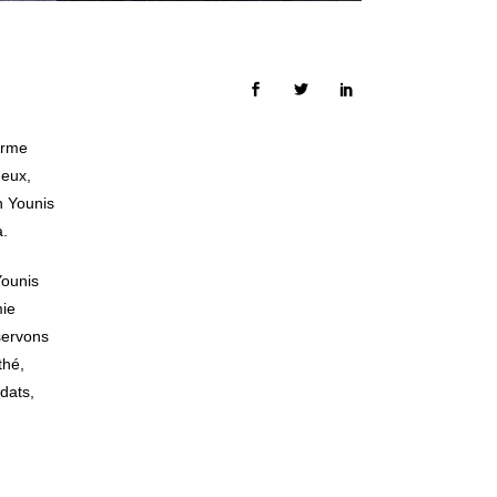
orme
deux,
n Younis
a.
Younis
mie
servons
thé,
dats,