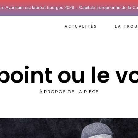
tre Avaricum est lauréat Bourges 2028 – Capitale Européenne de la Cu
ACTUALITÉS
LA TROU
point ou le v
À PROPOS DE LA PIÈCE