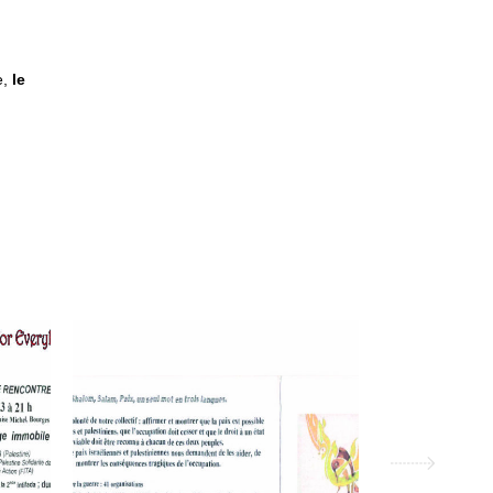
e,
le