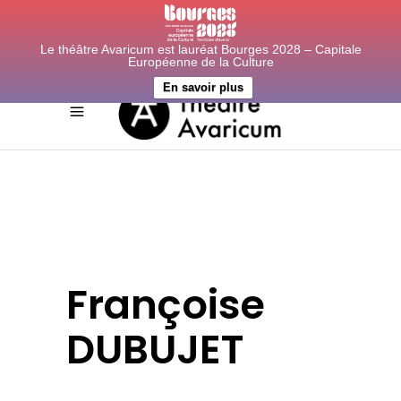
Le théâtre Avaricum est lauréat Bourges 2028 – Capitale
Européenne de la Culture
En savoir plus
Françoise
DUBUJET